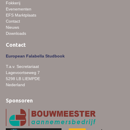
Fokkerij
Evenementen
EFS Marktplaats
Contact
Nieuws
Downloads
Contact
European Falabella Studbook
T.a.v. Secretariaat
Lagevoortseweg 7
5298 LB LIEMPDE
Nederland
Sponsoren