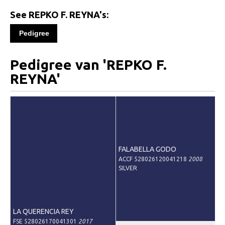
Informatie
See REPKO F. REYNA's:
Paardenpaspoort aanvragen
Pedigree
Wat te doen bij verkoop van een Falabella
Registratie buitenlands paspoort
Pedigree van 'REPKO F.
Veulenregistratie
REYNA'
Animal Health Regulation
Tarievenlijst 2026
Veelgestelde vragen
Fokkerij
FALABELLA GODO
ACCF 528026120041218
2008
Onze fokkerij
SILVER
Fokkerij informatie
Fokprogramma
LA QUERENCIA REY
Predicaten
FSE 528026170041301
2017