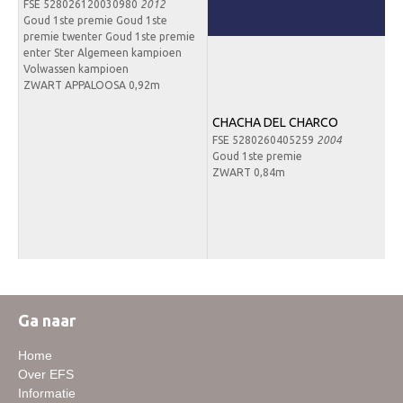
FSE 528026120030980
2012
Downloads
Goud 1ste premie Goud 1ste
premie twenter Goud 1ste premie
Inloggen
enter Ster Algemeen kampioen
Volwassen kampioen
Lid worden
ZWART APPALOOSA 0,92m
CHACHA DEL CHARCO
FSE 5280260405259
2004
Goud 1ste premie
ZWART 0,84m
Ga naar
Home
Over EFS
Informatie