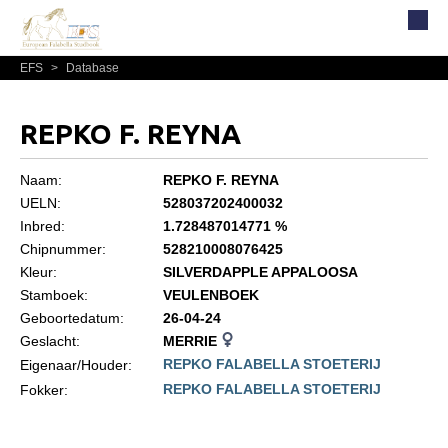
EFS
>
Database
Home
Over EFS
REPKO F. REYNA
Organisatie
Bestuur
Naam:
REPKO F. REYNA
UELN:
528037202400032
Commissies
Inbred:
1.728487014771 %
Reglementen, statuten en formulieren
Chipnummer:
528210008076425
Kleur:
SILVERDAPPLE APPALOOSA
Lidmaatschap EFS
Stamboek:
VEULENBOEK
Informatie
Geboortedatum:
26-04-24
Geslacht:
MERRIE
Lid worden
REPKO FALABELLA STOETERIJ
Eigenaar/Houder:
Leden
REPKO FALABELLA STOETERIJ
Fokker:
Geografisch gebied