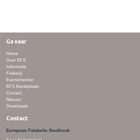
Informatie veulen registratie
Veulen registratie
Hengsten
EFS Hengstendatabase
Ga naar
EFS Database
Home
Evenementen
Over EFS
Informatie
EFS Keuringen
Fokkerij
Evenementen
Inschrijven keuring
EFS Marktplaats
Keuringsresultaten
Contact
Nieuws
Keuringsvideo's
Downloads
EFS Marktplaats
Contact
Contact
European Falabella Studbook
Nieuws
T.a.v. Secretariaat