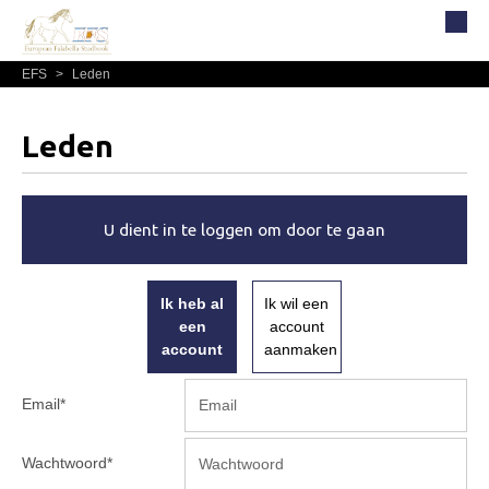
EFS
>
Leden
Home
Over EFS
Leden
Organisatie
Bestuur
U dient in te loggen om door te gaan
Commissies
Reglementen, statuten en formulieren
Ik heb al
Ik wil een
Lidmaatschap EFS
een
account
Informatie
account
aanmaken
Lid worden
Email
*
Leden
Geografisch gebied
Wachtwoord
*