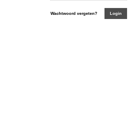
Informatie
Paardenpaspoort aanvragen
Wachtwoord vergeten?
Login
Wat te doen bij verkoop van een Falabella
Registratie buitenlands paspoort
Veulenregistratie
Animal Health Regulation
Tarievenlijst 2026
Veelgestelde vragen
Fokkerij
Onze fokkerij
Fokkerij informatie
Fokprogramma
Predicaten