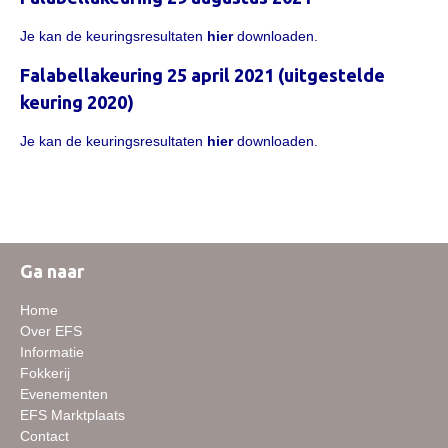
Informatie veulen registratie
Je kan de keuringsresultaten
hier
downloaden.
Veulen registratie
Falabellakeuring 25 april 2021 (uitgestelde
Hengsten
keuring 2020)
EFS Hengstendatabase
Je kan de keuringsresultaten
hier
downloaden.
EFS Database
Evenementen
EFS Keuringen
Inschrijven keuring
Ga naar
Keuringsresultaten
Home
Keuringsvideo's
Over EFS
Informatie
EFS Marktplaats
Fokkerij
Evenementen
Contact
EFS Marktplaats
Nieuws
Contact