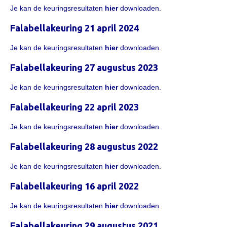
Informatie
Je kan de keuringsresultaten
hier
downloaden.
Paardenpaspoort aanvragen
Falabellakeuring 21 april 2024
Wat te doen bij verkoop van een Falabella
Je kan de keuringsresultaten
hier
downloaden.
Registratie buitenlands paspoort
Falabellakeuring 27 augustus 2023
Veulenregistratie
Je kan de keuringsresultaten
hier
downloaden.
Animal Health Regulation
Falabellakeuring 22 april 2023
Tarievenlijst 2026
Je kan de keuringsresultaten
hier
downloaden.
Veelgestelde vragen
Falabellakeuring 28 augustus 2022
Fokkerij
Onze fokkerij
Je kan de keuringsresultaten
hier
downloaden.
Fokkerij informatie
Falabellakeuring 16 april 2022
Fokprogramma
Je kan de keuringsresultaten
hier
downloaden.
Predicaten
Falabellakeuring 29 augustus 2021