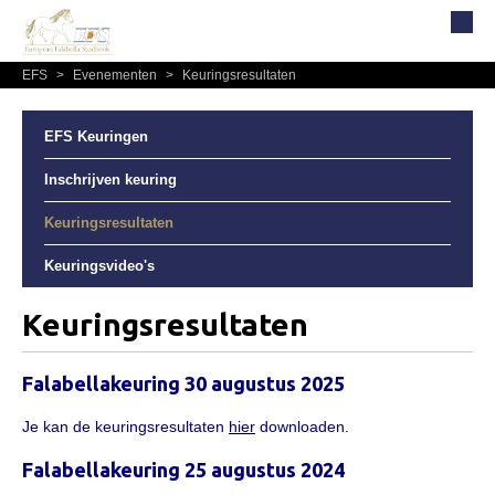
EFS
>
Evenementen
>
Keuringsresultaten
Home
Over EFS
EFS Keuringen
Organisatie
Inschrijven keuring
Bestuur
Keuringsresultaten
Commissies
Keuringsvideo's
Reglementen, statuten en formulieren
Lidmaatschap EFS
Keuringsresultaten
Informatie
Falabellakeuring 30 augustus 2025
Lid worden
Leden
Je kan de keuringsresultaten
hier
downloaden.
Geografisch gebied
Falabellakeuring 25 augustus 2024