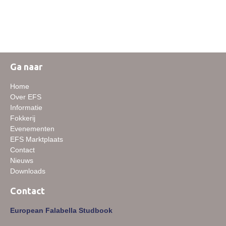
Informatie veulen registratie
Veulen registratie
Hengsten
EFS Hengstendatabase
Ga naar
EFS Database
Home
Evenementen
Over EFS
Informatie
EFS Keuringen
Fokkerij
Evenementen
Inschrijven keuring
EFS Marktplaats
Keuringsresultaten
Contact
Nieuws
Keuringsvideo's
Downloads
EFS Marktplaats
Contact
Contact
European Falabella Studbook
Nieuws