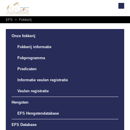
EFS
>
Fokkerij
Home
Over EFS
Onze fokkerij
Organisatie
Fokkerij informatie
Bestuur
Fokprogramma
Commissies
Predicaten
Reglementen, statuten en formulieren
Informatie veulen registratie
Lidmaatschap EFS
Veulen registratie
Informatie
Lid worden
Hengsten
Leden
EFS Hengstendatabase
Geografisch gebied
EFS Database