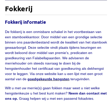
Informatie
Fokkerij
Paardenpaspoort aanvragen
Wat te doen bij verkoop van een Falabella
Fokkerij informatie
Registratie buitenlands paspoort
De fokkerij is een onmisbare schakel in het voortbestaan van
Veulenregistratie
een stamboekkantoor. Door middel van een grondige selectie
binnen ons paardenbestand wordt de kwaliteit van het stamboek
Animal Health Regulation
gewaarborgd. Deze selectie vindt plaats tijdens keuringen en
wordt beloond door middel van premie's, predicaten en
Tarievenlijst 2026
goedkeuring van Falabellapaarden. We adviseren de
Veelgestelde vragen
merriehouder om steeds navraag te doen bij de
hengstenhouder het certificaat van goedkeuring als dekhengst
Fokkerij
voor te leggen. Via onze website kan u een lijst met een groot
aantal van de
goedgekeurde hengsten
terugvinden.
Onze fokkerij
Wilt u met uw merrie(s) gaan fokken maar weet u niet welke
Fokkerij informatie
hengstenkeuze u het best kunt maken?
Neem dan contact met
Fokprogramma
ons op.
Graag helpen wij u met een passend fokadvies.
Predicaten