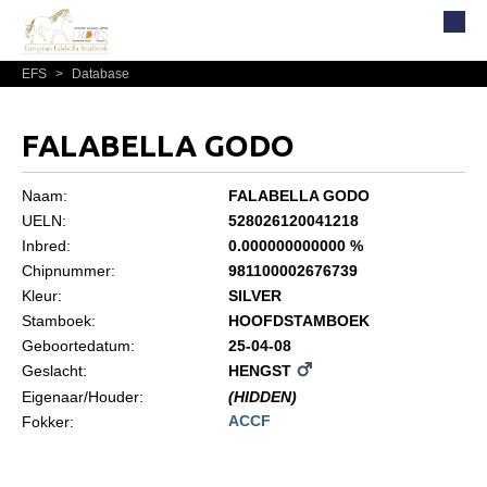
EFS
>
Database
Home
Over EFS
FALABELLA GODO
Organisatie
Bestuur
Naam:
FALABELLA GODO
UELN:
528026120041218
Commissies
Inbred:
0.000000000000 %
Reglementen, statuten en formulieren
Chipnummer:
981100002676739
Kleur:
SILVER
Lidmaatschap EFS
Stamboek:
HOOFDSTAMBOEK
Informatie
Geboortedatum:
25-04-08
Geslacht:
HENGST
Lid worden
Eigenaar/Houder:
(HIDDEN)
Leden
ACCF
Fokker:
Geografisch gebied