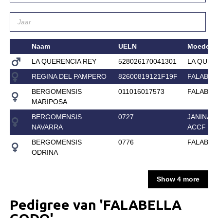
Informatie veulen registratie
Veulen registratie
Hengsten
Naam
UELN
Moeder
EFS Hengstendatabase
LA QUERENCIA REY
528026170041301
LA QUER
EFS Database
REGINA DEL PAMPERO
82600819121F19F
FALABEL
Evenementen
BERGOMENSIS
011016017573
FALABEL
MARIPOSA
EFS Keuringen
BERGOMENSIS
0727
JANINA D
Inschrijven keuring
NAVARRA
ACCF
Keuringsresultaten
BERGOMENSIS
0776
FALABELL
ODRINA
Keuringsvideo's
EFS Marktplaats
Show 4 more
Contact
Pedigree van 'FALABELLA
Nieuws