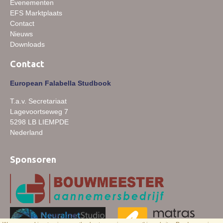
Evenementen
EFS Marktplaats
Contact
Nieuws
Downloads
Contact
European Falabella Studbook
T.a.v. Secretariaat
Lagevoortseweg 7
5298 LB LIEMPDE
Nederland
Sponsoren