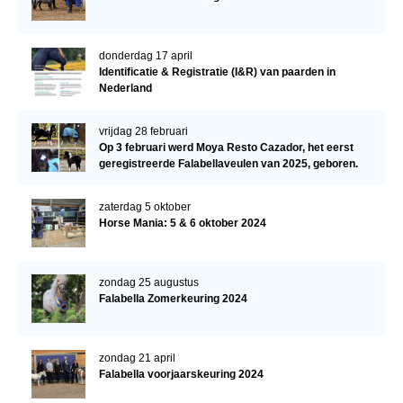
Informatie veulen registratie
Veulen registratie
donderdag 17 april
Identificatie & Registratie (I&R) van paarden in
Hengsten
Nederland
EFS Hengstendatabase
vrijdag 28 februari
EFS Database
Op 3 februari werd Moya Resto Cazador, het eerst
geregistreerde Falabellaveulen van 2025, geboren.
Evenementen
EFS Keuringen
zaterdag 5 oktober
Horse Mania: 5 & 6 oktober 2024
Inschrijven keuring
Keuringsresultaten
zondag 25 augustus
Keuringsvideo's
Falabella Zomerkeuring 2024
EFS Marktplaats
Contact
zondag 21 april
Falabella voorjaarskeuring 2024
Nieuws