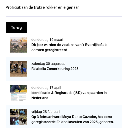
Informatie veulen registratie
Proficiat aan de trotse fokker en eigenaar.
Veulen registratie
Hengsten
Terug
EFS Hengstendatabase
donderdag 19 maart
EFS Database
Dit jaar werden de veulens van 't Everdijhof als
eersten geregistreerd
Evenementen
EFS Keuringen
zaterdag 30 augustus
Falabella Zomerkeuring 2025
Inschrijven keuring
Keuringsresultaten
donderdag 17 april
Keuringsvideo's
Identificatie & Registratie (I&R) van paarden in
Nederland
EFS Marktplaats
vrijdag 28 februari
Contact
Op 3 februari werd Moya Resto Cazador, het eerst
geregistreerde Falabellaveulen van 2025, geboren.
Nieuws