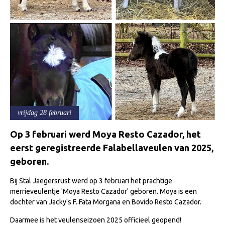
Informatie
Paardenpaspoort aanvragen
Wat te doen bij verkoop van een Falabella
Registratie buitenlands paspoort
Veulenregistratie
Animal Health Regulation
Tarievenlijst 2026
vrijdag 28 februari
Veelgestelde vragen
Op 3 februari werd Moya Resto Cazador, het
Fokkerij
eerst geregistreerde Falabellaveulen van 2025,
geboren.
Onze fokkerij
Fokkerij informatie
Bij Stal Jaegersrust werd op 3 februari het prachtige
merrieveulentje 'Moya Resto Cazador' geboren. Moya is een
Fokprogramma
dochter van Jacky's F. Fata Morgana en Bovido Resto Cazador.
Predicaten
Daarmee is het veulenseizoen 2025 officieel geopend!