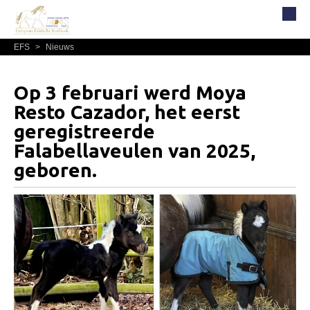
EFS
>
Nieuws
Home
Over EFS
Op 3 februari werd Moya
Organisatie
Resto Cazador, het eerst
Bestuur
geregistreerde
Falabellaveulen van 2025,
Commissies
geboren.
Reglementen, statuten en formulieren
Lidmaatschap EFS
Informatie
Lid worden
Leden
Geografisch gebied